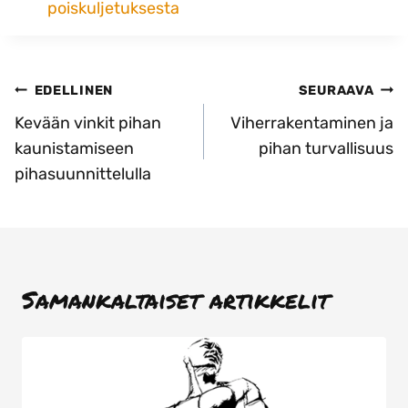
poiskuljetuksesta
Artikkelien
EDELLINEN
SEURAAVA
selaus
Kevään vinkit pihan
Viherrakentaminen ja
kaunistamiseen
pihan turvallisuus
pihasuunnittelulla
Samankaltaiset artikkelit