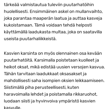
tärkeää valmistautua tuleviin puutarhatöihin
huolellisesti. Ensimmäinen askel on mullanvaihto,
joka parantaa maaperän laatua ja auttaa kasveja
kukoistamaan. Tämä voidaan tehdä helposti
käyttämällä laadukasta multaa, joka on saatavilla
useista puutarhaliikkeistä.
Kasvien karsinta on myös olennainen osa kevään
puutarhatöitä. Karsimalla poistetaan kuolleet ja
heikot oksat, mikä edistää uusien versojen kasvua.
Tähän tarvitaan laadukkaat oksasakset ja
mahdollisesti saha isompien oksien leikkaamiseen.
Siistimällä piha perusteellisesti, kuten
haravoimalla lehdet ja poistamalla rikkaruohot,
luodaan siisti ja hyvinvoiva ympäristö kasvien
kasvulle.