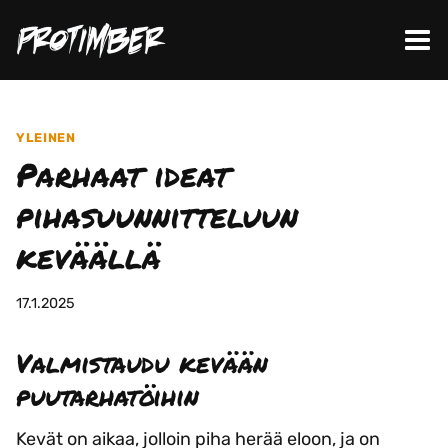
Siirry
sisältöön
YLEINEN
Parhaat ideat
pihasuunnitteluun
keväällä
17.1.2025
Valmistaudu kevään
puutarhatöihin
Kevät on aikaa, jolloin piha herää eloon, ja on