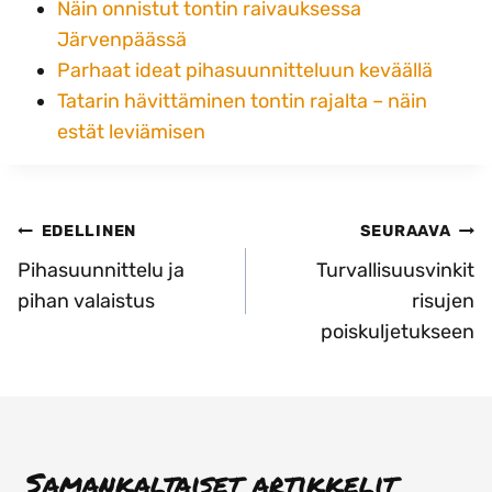
Näin onnistut tontin raivauksessa
Järvenpäässä
Parhaat ideat pihasuunnitteluun keväällä
Tatarin hävittäminen tontin rajalta – näin
estät leviämisen
Artikkelien
EDELLINEN
SEURAAVA
selaus
Pihasuunnittelu ja
Turvallisuusvinkit
pihan valaistus
risujen
poiskuljetukseen
Samankaltaiset artikkelit