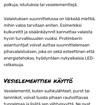
polkuja, istutuksia tai vesielementtejä.
Valaistuksen suunnittelussa on tärkeää miettiä,
mihin valoa tarvitaan eniten. Esimerkiksi
kulkureitit ja sisäänkäynnit kannattaa valaista
hyvin turvallisuuden vuoksi. Protimberin
asiantuntijat voivat auttaa suunnittelemaan
pihavalaistuksen, joka on sekä esteettinen että
energiatehokas, hyödyntäen nykyaikaisia LED-
ratkaisuja.
Vesielementtien käyttö
Vesielementit, kuten suihkulähteet, purot tai
lammikot, voivat tuoda pihaan rauhoittavaa
tunnelmaa ja lisätä sen viihtyisyyttä. Ne ovat