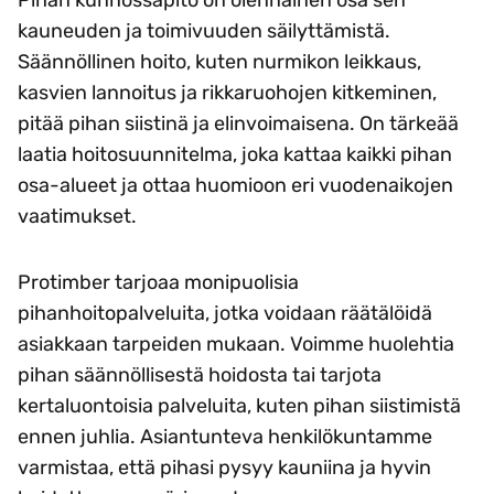
Pihan kunnossapito on olennainen osa sen
kauneuden ja toimivuuden säilyttämistä.
Säännöllinen hoito, kuten nurmikon leikkaus,
kasvien lannoitus ja rikkaruohojen kitkeminen,
pitää pihan siistinä ja elinvoimaisena. On tärkeää
laatia hoitosuunnitelma, joka kattaa kaikki pihan
osa-alueet ja ottaa huomioon eri vuodenaikojen
vaatimukset.
Protimber tarjoaa monipuolisia
pihanhoitopalveluita, jotka voidaan räätälöidä
asiakkaan tarpeiden mukaan. Voimme huolehtia
pihan säännöllisestä hoidosta tai tarjota
kertaluontoisia palveluita, kuten pihan siistimistä
ennen juhlia. Asiantunteva henkilökuntamme
varmistaa, että pihasi pysyy kauniina ja hyvin