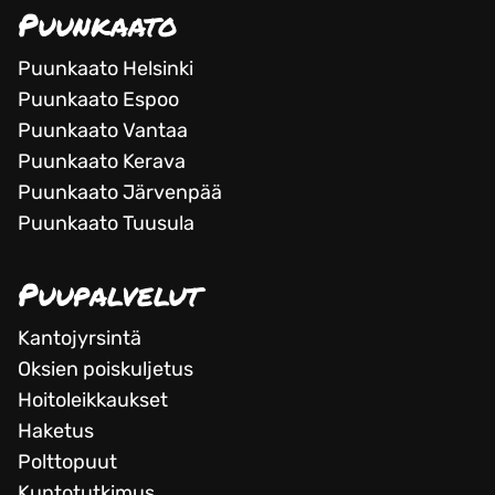
Puunkaato
Puunkaato Helsinki
Puunkaato Espoo
Puunkaato Vantaa
Puunkaato Kerava
Puunkaato Järvenpää
Puunkaato Tuusula
Puupalvelut
Kantojyrsintä
Oksien poiskuljetus
Hoitoleikkaukset
Haketus
Polttopuut
Kuntotutkimus