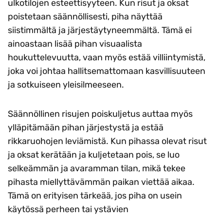
ulkotilojen esteettisyyteen. Kun risut ja oksat
poistetaan säännöllisesti, piha näyttää
siistimmältä ja järjestäytyneemmältä. Tämä ei
ainoastaan lisää pihan visuaalista
houkuttelevuutta, vaan myös estää villiintymistä,
joka voi johtaa hallitsemattomaan kasvillisuuteen
ja sotkuiseen yleisilmeeseen.
Säännöllinen risujen poiskuljetus auttaa myös
ylläpitämään pihan järjestystä ja estää
rikkaruohojen leviämistä. Kun pihassa olevat risut
ja oksat kerätään ja kuljetetaan pois, se luo
selkeämmän ja avaramman tilan, mikä tekee
pihasta miellyttävämmän paikan viettää aikaa.
Tämä on erityisen tärkeää, jos piha on usein
käytössä perheen tai ystävien