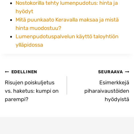
Nostokorilla tehty lumenpudotus: hinta ja
hyödyt
Mitä puunkaato Keravalla maksaa ja mistä
hinta muodostuu?
Lumenpudotuspalvelun käyttö taloyhtiön
ylläpidossa
Artikkelien
EDELLINEN
SEURAAVA
selaus
Risujen poiskuljetus
Esimerkkejä
vs. haketus: kumpi on
piharaivaustöiden
parempi?
hyödyistä