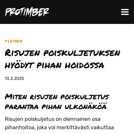
Siirry
sisältöön
YLEINEN
Risujen poiskuljetuksen
hyödyt pihan hoidossa
13.2.2025
Miten risujen poiskuljetus
parantaa pihan ulkonäköä
Risujen poiskuljetus on olennainen osa
pihanhoitoa, joka voi merkittävästi vaikuttaa