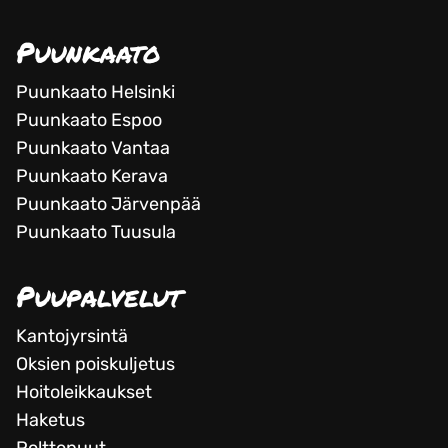
Puunkaato
Puunkaato Helsinki
Puunkaato Espoo
Puunkaato Vantaa
Puunkaato Kerava
Puunkaato Järvenpää
Puunkaato Tuusula
Puupalvelut
Kantojyrsintä
Oksien poiskuljetus
Hoitoleikkaukset
Haketus