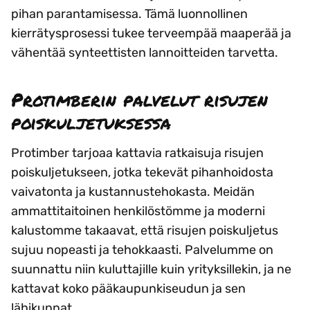
pihan parantamisessa. Tämä luonnollinen
kierrätysprosessi tukee terveempää maaperää ja
vähentää synteettisten lannoitteiden tarvetta.
Protimberin palvelut risujen
poiskuljetuksessa
Protimber tarjoaa kattavia ratkaisuja risujen
poiskuljetukseen, jotka tekevät pihanhoidosta
vaivatonta ja kustannustehokasta. Meidän
ammattitaitoinen henkilöstömme ja moderni
kalustomme takaavat, että risujen poiskuljetus
sujuu nopeasti ja tehokkaasti. Palvelumme on
suunnattu niin kuluttajille kuin yrityksillekin, ja ne
kattavat koko pääkaupunkiseudun ja sen
lähikunnat.