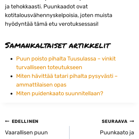
ja tehokkaasti. Puunkaadot ovat
kotitalousvähennyskelpoisia, joten muista
hyödyntää tämä etu verotuksessasi!
Samankaltaiset artikkelit
Puun poisto pihalta Tuusulassa – vinkit
turvalliseen toteutukseen
Miten hävittää tatari pihalta pysyvästi –
ammattilaisen opas
Miten puidenkaato suunnitellaan?
Artikkelien
EDELLINEN
SEURAAVA
selaus
Vaarallisen puun
Puunkaato ja