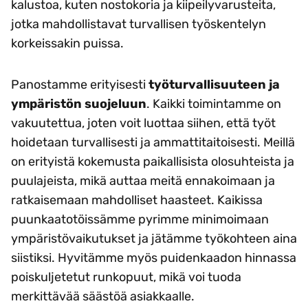
kalustoa, kuten nostokoria ja kiipeilyvarusteita,
jotka mahdollistavat turvallisen työskentelyn
korkeissakin puissa.
Panostamme erityisesti
työturvallisuuteen ja
ympäristön suojeluun
. Kaikki toimintamme on
vakuutettua, joten voit luottaa siihen, että työt
hoidetaan turvallisesti ja ammattitaitoisesti. Meillä
on erityistä kokemusta paikallisista olosuhteista ja
puulajeista, mikä auttaa meitä ennakoimaan ja
ratkaisemaan mahdolliset haasteet. Kaikissa
puunkaatotöissämme pyrimme minimoimaan
ympäristövaikutukset ja jätämme työkohteen aina
siistiksi. Hyvitämme myös puidenkaadon hinnassa
poiskuljetetut runkopuut, mikä voi tuoda
merkittävää säästöä asiakkaalle.