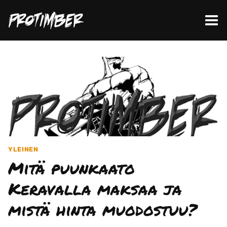
Siirry
sisältöön
YLEINEN
Mitä puunkaato
Keravalla maksaa ja
mistä hinta muodostuu?