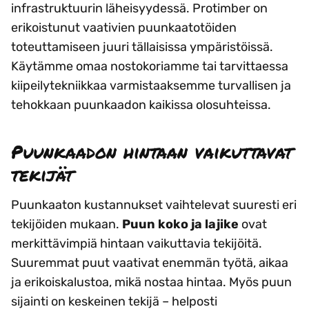
infrastruktuurin läheisyydessä. Protimber on
erikoistunut vaativien puunkaatotöiden
toteuttamiseen juuri tällaisissa ympäristöissä.
Käytämme omaa nostokoriamme tai tarvittaessa
kiipeilytekniikkaa varmistaaksemme turvallisen ja
tehokkaan puunkaadon kaikissa olosuhteissa.
Puunkaadon hintaan vaikuttavat
tekijät
Puunkaaton kustannukset vaihtelevat suuresti eri
tekijöiden mukaan.
Puun koko ja lajike
ovat
merkittävimpiä hintaan vaikuttavia tekijöitä.
Suuremmat puut vaativat enemmän työtä, aikaa
ja erikoiskalustoa, mikä nostaa hintaa. Myös puun
sijainti on keskeinen tekijä – helposti