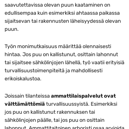
saavutettavissa olevan puun kaataminen on
edullisempaa kuin esimerkiksi ahtaassa paikassa
sijaitsevan tai rakennusten läheisyydessä olevan
puun.
Työn monimutkaisuus määrittää olennaisesti
hintaa. Jos puu on kallistunut, osittain lahonnut
tai sijaitsee sähkölinjojen lähellä, työ vaatii erityisiä
turvallisuustoimenpiteitä ja mahdollisesti
erikoiskalustoa.
Joissain tilanteissa
ammattilaispalvelut ovat
välttämättömiä
turvallisuussyistä. Esimerkiksi
jos puu on kallistunut rakennuksen tai
sähkölinjojen päälle, tai jos puu on osittain
lahonnut. Ammattitaitoinen arboristi osaa arvioida