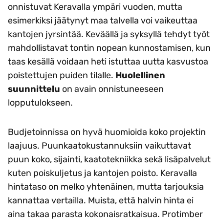
onnistuvat Keravalla ympäri vuoden, mutta
esimerkiksi jäätynyt maa talvella voi vaikeuttaa
kantojen jyrsintää. Keväällä ja syksyllä tehdyt työt
mahdollistavat tontin nopean kunnostamisen, kun
taas kesällä voidaan heti istuttaa uutta kasvustoa
poistettujen puiden tilalle.
Huolellinen
suunnittelu
on avain onnistuneeseen
lopputulokseen.
Budjetoinnissa on hyvä huomioida koko projektin
laajuus. Puunkaatokustannuksiin vaikuttavat
puun koko, sijainti, kaatotekniikka sekä lisäpalvelut
kuten poiskuljetus ja kantojen poisto. Keravalla
hintataso on melko yhtenäinen, mutta tarjouksia
kannattaa vertailla. Muista, että halvin hinta ei
aina takaa parasta kokonaisratkaisua. Protimber