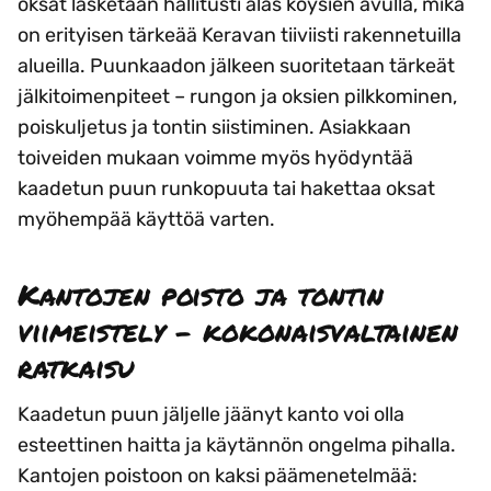
oksat lasketaan hallitusti alas köysien avulla, mikä
on erityisen tärkeää Keravan tiiviisti rakennetuilla
alueilla. Puunkaadon jälkeen suoritetaan tärkeät
jälkitoimenpiteet – rungon ja oksien pilkkominen,
poiskuljetus ja tontin siistiminen. Asiakkaan
toiveiden mukaan voimme myös hyödyntää
kaadetun puun runkopuuta tai hakettaa oksat
myöhempää käyttöä varten.
Kantojen poisto ja tontin
viimeistely – kokonaisvaltainen
ratkaisu
Kaadetun puun jäljelle jäänyt kanto voi olla
esteettinen haitta ja käytännön ongelma pihalla.
Kantojen poistoon on kaksi päämenetelmää: