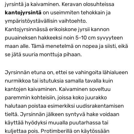
jyrsintä ja kaivaminen. Keravan olosuhteissa
kantojyrsintä
on useimmiten tehokkain ja
ympäristöystävällisin vaihtoehto.
Kantojyrsinnässä erikoiskone jyrsii kannon
puuaineksen hakkeeksi noin 5-10 cm syvyyteen
maan alle. Tämä menetelmä on nopea ja siisti, eikä
se jätä suuria monttuja pihaan.
Jyrsinnän etuna on, ettei se vahingoita lähialueen
nurmikkoa tai istutuksia samalla tavalla kuin
kantojen kaivaminen. Kaivaminen soveltuu
paremmin kohteisiin, joissa koko juurakko
halutaan poistaa esimerkiksi uudisrakentamisen
tieltä. Jyrsinnän jälkeen syntyvä hake voidaan
käyttää hyödyksi muualla puutarhassa tai
kuljettaa pois. Protimberillä on käytössään