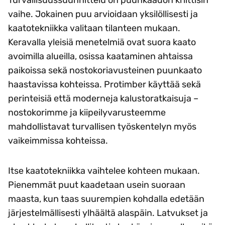
Turvallisuussuunnittelu on puunkaadon kriittisin
vaihe. Jokainen puu arvioidaan yksilöllisesti ja
kaatotekniikka valitaan tilanteen mukaan.
Keravalla yleisiä menetelmiä ovat suora kaato
avoimilla alueilla, osissa kaataminen ahtaissa
paikoissa sekä nostokoriavusteinen puunkaato
haastavissa kohteissa. Protimber käyttää sekä
perinteisiä että moderneja kalustoratkaisuja –
nostokorimme ja kiipeilyvarusteemme
mahdollistavat turvallisen työskentelyn myös
vaikeimmissa kohteissa.
Itse kaatotekniikka vaihtelee kohteen mukaan.
Pienemmät puut kaadetaan usein suoraan
maasta, kun taas suurempien kohdalla edetään
järjestelmällisesti ylhäältä alaspäin. Latvukset ja