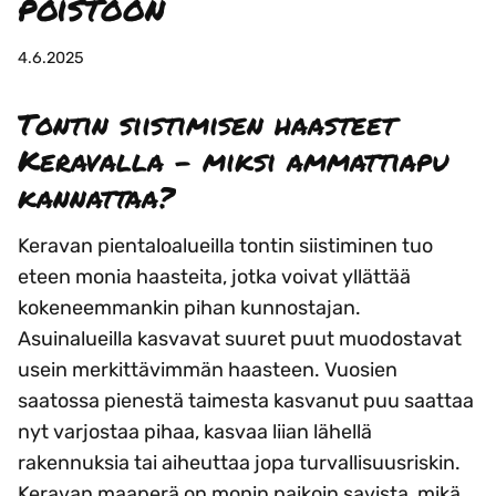
poistoon
4.6.2025
Tontin siistimisen haasteet
Keravalla – miksi ammattiapu
kannattaa?
Keravan pientaloalueilla tontin siistiminen tuo
eteen monia haasteita, jotka voivat yllättää
kokeneemmankin pihan kunnostajan.
Asuinalueilla kasvavat suuret puut muodostavat
usein merkittävimmän haasteen. Vuosien
saatossa pienestä taimesta kasvanut puu saattaa
nyt varjostaa pihaa, kasvaa liian lähellä
rakennuksia tai aiheuttaa jopa turvallisuusriskin.
Keravan maaperä on monin paikoin savista, mikä