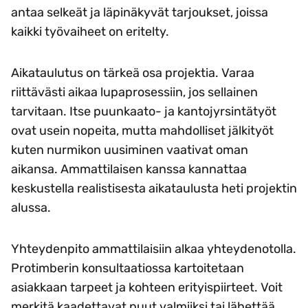
antaa selkeät ja läpinäkyvät tarjoukset, joissa
kaikki työvaiheet on eritelty.
Aikataulutus on tärkeä osa projektia. Varaa
riittävästi aikaa lupaprosessiin, jos sellainen
tarvitaan. Itse puunkaato- ja kantojyrsintätyöt
ovat usein nopeita, mutta mahdolliset jälkityöt
kuten nurmikon uusiminen vaativat oman
aikansa. Ammattilaisen kanssa kannattaa
keskustella realistisesta aikataulusta heti projektin
alussa.
Yhteydenpito ammattilaisiin alkaa yhteydenotolla.
Protimberin konsultaatiossa kartoitetaan
asiakkaan tarpeet ja kohteen erityispiirteet. Voit
merkitä kaadettavat puut valmiiksi tai lähettää