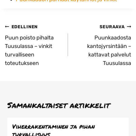
Artikkelien
EDELLINEN
SEURAAVA
selaus
Puun poisto pihalta
Puunkaadosta
Tuusulassa – vinkit
kantojyrsintään –
turvalliseen
kattavat palvelut
toteutukseen
Tuusulassa
Samankaltaiset artikkelit
Viherrakentaminen ja pihan
turvallisuus