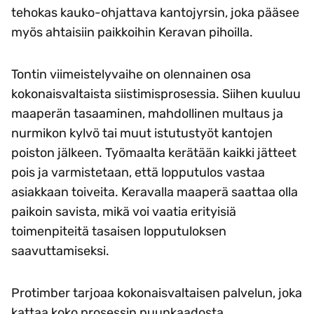
tehokas kauko-ohjattava kantojyrsin, joka pääsee
myös ahtaisiin paikkoihin Keravan pihoilla.
Tontin viimeistelyvaihe on olennainen osa
kokonaisvaltaista siistimisprosessia. Siihen kuuluu
maaperän tasaaminen, mahdollinen multaus ja
nurmikon kylvö tai muut istutustyöt kantojen
poiston jälkeen. Työmaalta kerätään kaikki jätteet
pois ja varmistetaan, että lopputulos vastaa
asiakkaan toiveita. Keravalla maaperä saattaa olla
paikoin savista, mikä voi vaatia erityisiä
toimenpiteitä tasaisen lopputuloksen
saavuttamiseksi.
Protimber tarjoaa kokonaisvaltaisen palvelun, joka
kattaa koko prosessin puunkaadosta