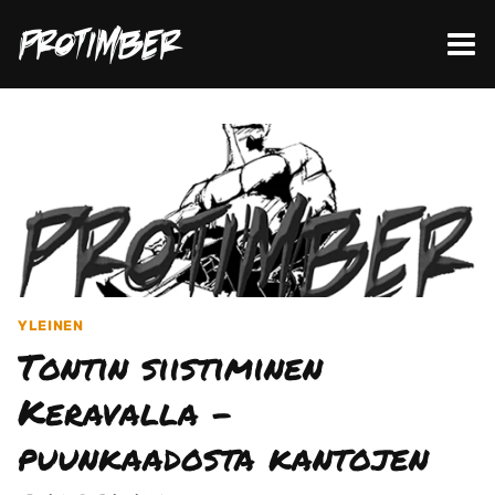
Siirry
sisältöön
YLEINEN
Tontin siistiminen
Keravalla –
puunkaadosta kantojen