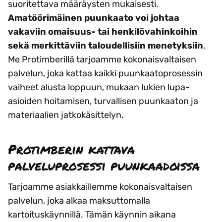
suoritettava määräysten mukaisesti.
Amatöörimäinen puunkaato voi johtaa
vakaviin omaisuus- tai henkilövahinkoihin
sekä merkittäviin taloudellisiin menetyksiin
.
Me Protimberillä tarjoamme kokonaisvaltaisen
palvelun, joka kattaa kaikki puunkaatoprosessin
vaiheet alusta loppuun, mukaan lukien lupa-
asioiden hoitamisen, turvallisen puunkaaton ja
materiaalien jatkokäsittelyn.
Protimberin kattava
palveluprosessi puunkaadoissa
Tarjoamme asiakkaillemme kokonaisvaltaisen
palvelun, joka alkaa maksuttomalla
kartoituskäynnillä. Tämän käynnin aikana