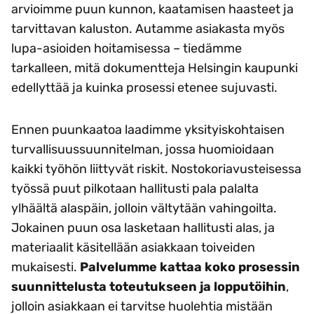
arvioimme puun kunnon, kaatamisen haasteet ja
tarvittavan kaluston. Autamme asiakasta myös
lupa-asioiden hoitamisessa – tiedämme
tarkalleen, mitä dokumentteja Helsingin kaupunki
edellyttää ja kuinka prosessi etenee sujuvasti.
Ennen puunkaatoa laadimme yksityiskohtaisen
turvallisuussuunnitelman, jossa huomioidaan
kaikki työhön liittyvät riskit. Nostokoriavusteisessa
työssä puut pilkotaan hallitusti pala palalta
ylhäältä alaspäin, jolloin vältytään vahingoilta.
Jokainen puun osa lasketaan hallitusti alas, ja
materiaalit käsitellään asiakkaan toiveiden
mukaisesti.
Palvelumme kattaa koko prosessin
suunnittelusta toteutukseen ja lopputöihin
,
jolloin asiakkaan ei tarvitse huolehtia mistään