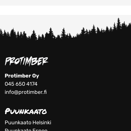
Protimber Oy
045 650 4174
info@protimber.fi
Puunkaato
Puunkaato Helsinki
Puunkaato Espoo