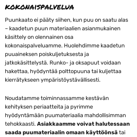
kokonaispalvelua
Puunkaato ei pääty siihen, kun puu on saatu alas
– kaadetun puun materiaalien asianmukainen
käsittely on olennainen osa
kokonaispalveluamme. Huolehdimme kaadetun
puuaineksen poiskuljetuksesta ja
jatkokäsittelystä. Runko- ja oksapuut voidaan
hakettaa, hyödyntää polttopuuna tai kuljettaa
kierrätykseen ympäristöystävällisesti.
Noudatamme toiminnassamme kestävän
kehityksen periaatteita ja pyrimme
hyödyntämään puumateriaalia mahdollisimman
tehokkaasti.
Asiakkaamme voivat halutessaan
saada puumateriaalin omaan käyttöönsä
tai