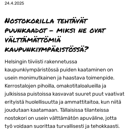
24.4.2025
Nostokorilla tehtävät
puunkaadot – miksi ne ovat
välttämättömiä
kaupunkiympäristössä?
Helsingin tiiviisti rakennetussa
kaupunkiympäristössä puiden kaataminen on
usein monimutkainen ja haastava toimenpide.
Kerrostalojen pihoilla, omakotitaloalueilla ja
julkisissa puistoissa kasvavat suuret puut vaativat
erityistä huolellisuutta ja ammattitaitoa, kun niitä
joudutaan kaatamaan. Tällaisissa tilanteissa
nostokori on usein välttämätön apuväline, jotta
työ voidaan suorittaa turvallisesti ja tehokkaasti.