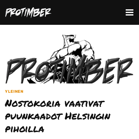
Siirry
sisältöön
YLEINEN
Nostokoria vaativat
puunkaadot Helsingin
pihoilla