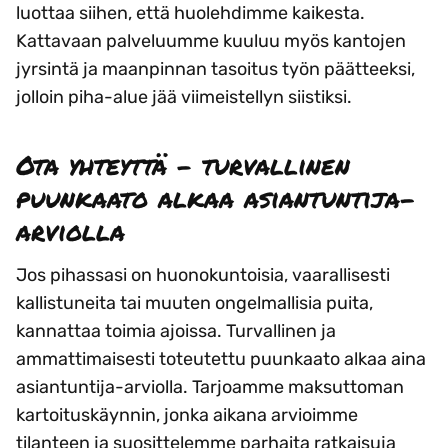
luottaa siihen, että huolehdimme kaikesta.
Kattavaan palveluumme kuuluu myös kantojen
jyrsintä ja maanpinnan tasoitus työn päätteeksi,
jolloin piha-alue jää viimeistellyn siistiksi.
Ota yhteyttä – turvallinen
puunkaato alkaa asiantuntija-
arviolla
Jos pihassasi on huonokuntoisia, vaarallisesti
kallistuneita tai muuten ongelmallisia puita,
kannattaa toimia ajoissa. Turvallinen ja
ammattimaisesti toteutettu puunkaato alkaa aina
asiantuntija-arviolla. Tarjoamme maksuttoman
kartoituskäynnin, jonka aikana arvioimme
tilanteen ja suosittelemme parhaita ratkaisuja