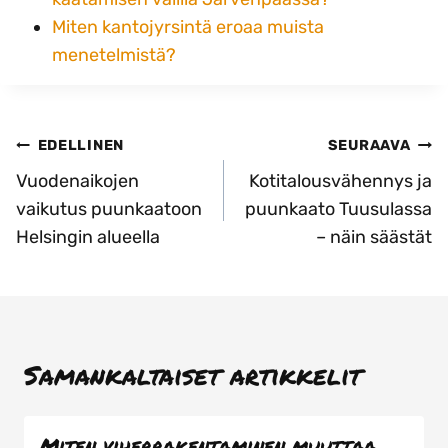
Miten kantojyrsintä eroaa muista
menetelmistä?
Artikkelien
EDELLINEN
SEURAAVA
selaus
Vuodenaikojen
Kotitalousvähennys ja
vaikutus puunkaatoon
puunkaato Tuusulassa
Helsingin alueella
– näin säästät
Samankaltaiset artikkelit
Miten viherrakentaminen muuttaa